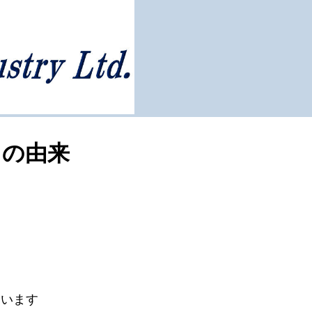
クの由来
ています