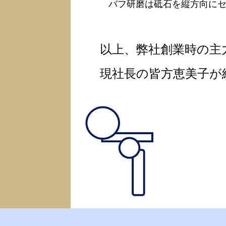
バフ研磨は砥石を縦方向に
以上、弊社創業時の主力
現社長の皆方恵美子が組