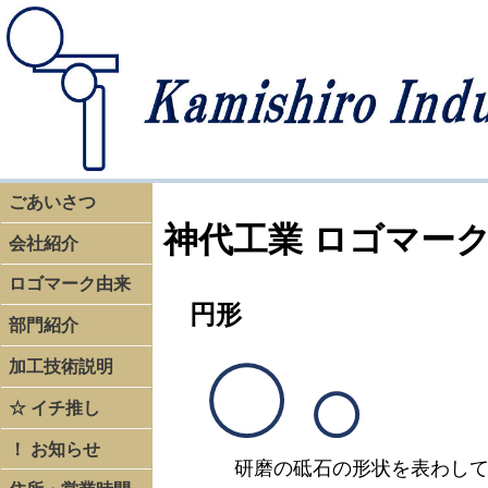
ごあいさつ
神代工業 ロゴマー
会社紹介
ロゴマーク由来
円形
部門紹介
加工技術説明
☆ イチ推し
！ お知らせ
研磨の砥石の形状を表わし